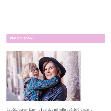
KIM JESTEŚMY?
Cześć, jestem Kamila i bardzo mi miło gościć Cię na moim