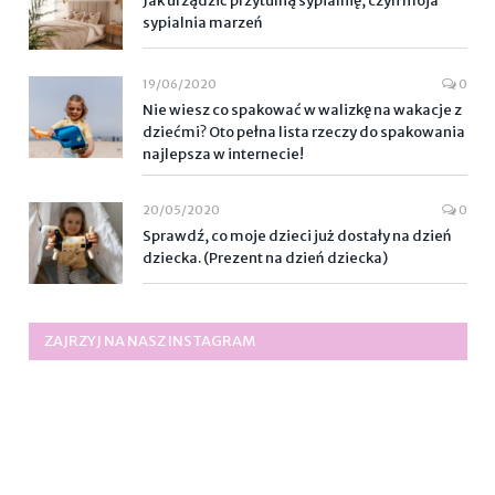
Jak urządzić przytulną sypialnię, czyli moja
sypialnia marzeń
19/06/2020
0
Nie wiesz co spakować w walizkę na wakacje z
dziećmi? Oto pełna lista rzeczy do spakowania
najlepsza w internecie!
20/05/2020
0
Sprawdź, co moje dzieci już dostały na dzień
dziecka. (Prezent na dzień dziecka)
ZAJRZYJ NA NASZ INSTAGRAM