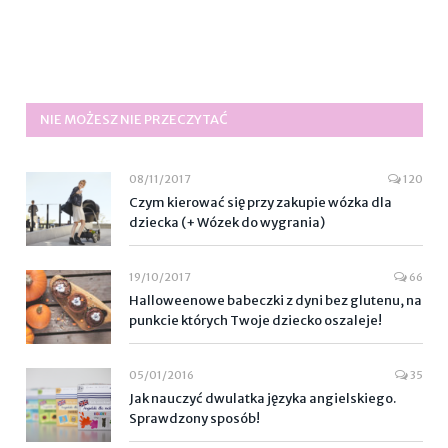
NIE MOŻESZ NIE PRZECZYTAĆ
08/11/2017
120
Czym kierować się przy zakupie wózka dla
dziecka (+ Wózek do wygrania)
19/10/2017
66
Halloweenowe babeczki z dyni bez glutenu, na
punkcie których Twoje dziecko oszaleje!
05/01/2016
35
Jak nauczyć dwulatka języka angielskiego.
Sprawdzony sposób!