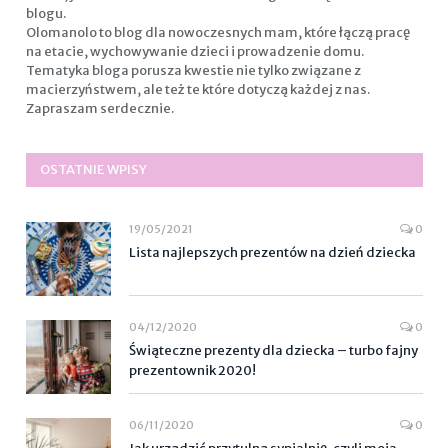
blogu.
Olomanolo to blog dla nowoczesnych mam, które łączą pracę
na etacie, wychowywanie dzieci i prowadzenie domu.
Tematyka bloga porusza kwestie nie tylko związane z
macierzyństwem, ale też te które dotyczą każdej z nas.
Zapraszam serdecznie.
OSTATNIE WPISY
19/05/2021
0
Lista najlepszych prezentów na dzień dziecka
04/12/2020
0
Świąteczne prezenty dla dziecka – turbo fajny
prezentownik 2020!
06/11/2020
0