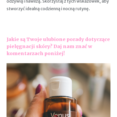
odżywią i nawilżą. Skorzystaj z tych wskazówek, aby
stworzyć idealną codzienną i nocną rutynę.
Jakie są Twoje ulubione porady dotyczące
pielęgnacji skóry? Daj nam znać w
komentarzach poniżej!