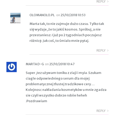
REPLY
OLOMANOLO.PL
on
25/10/2018 10:53
Marta tak, to nie zajmuje dużo czasu. Tylko tak
się wydaje, że to jakiś kosmos. Spróbuj, a nie
przestaniesz. I już po 2 tygodniach poczujesz
różnicę. Jak coś, to śmialo mnie pytaj.
REPLY
MARTA D-G
on
25/10/2018 10:47
Super ,tez używam toniku z ziaji i myia .Szukam
ciagle odpowiedniego serum dla mojej
problematycznej tłustej tradzikowe cery …
Kolejnosc nakładania kosmetyków u mnie zgadza
sie czyli wszystko dobrze robiie heheh
.Pozdrawiam
REPLY