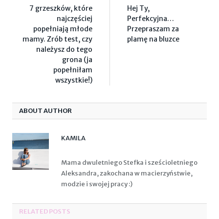
7 grzeszków, które
Hej Ty,
najczęściej
Perfekcyjna…
popełniają młode
Przepraszam za
mamy. Zrób test, czy
plamę na bluzce
należysz do tego
grona (ja
popełniłam
wszystkie!)
ABOUT AUTHOR
KAMILA
Mama dwuletniego Stefka i sześcioletniego
Aleksandra, zakochana w macierzyństwie,
modzie i swojej pracy :)
RELATED POSTS