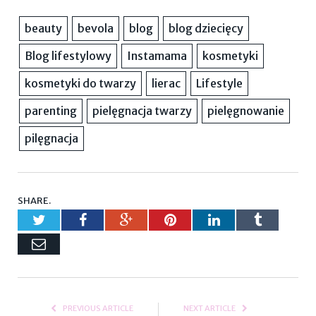
beauty
bevola
blog
blog dziecięcy
Blog lifestylowy
Instamama
kosmetyki
kosmetyki do twarzy
lierac
Lifestyle
parenting
pielęgnacja twarzy
pielęgnowanie
pilęgnacja
SHARE.
Twitter
Facebook
Google+
Pinterest
LinkedIn
Tumblr
Email
PREVIOUS ARTICLE
NEXT ARTICLE