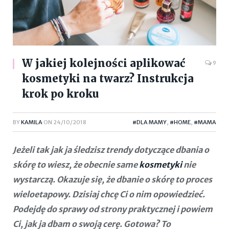
W jakiej kolejności aplikować
9
kosmetyki na twarz? Instrukcja
krok po kroku
BY
KAMILA
ON
24/10/2018
#DLA MAMY
,
#HOME
,
#MAMA
Jeżeli tak jak ja śledzisz trendy dotyczące dbania o
skórę to wiesz, że obecnie same
kosmetyki
nie
wystarczą. Okazuje się, że dbanie o skórę to proces
wieloetapowy. Dzisiaj chcę Ci o nim opowiedzieć.
Podejdę do sprawy od strony praktycznej i powiem
Ci, jak ja dbam o swoją cerę. Gotowa? To