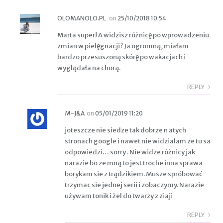
OLOMANOLO.PL
on
25/10/2018 10:54
Marta super! A widzisz różnicę po wprowadzeniu
zmian w pielęgnacji? Ja ogromną, miałam
bardzo przesuszoną skórę po wakacjach i
wyglądała na chorą.
REPLY
M-J&A
on
05/01/2019 11:20
joteszcze nie siedze tak dobrze n atych
stronach google i nawet nie widzialam ze tu sa
odpowiedzi… sorry . Nie widze różnicy jak
narazie bo ze mną to jest troche inna sprawa
borykam sie z trądzikiem. Musze spróbować
trzymac sie jednej serii i zobaczymy. Narazie
używam tonik i żel do twarzy z ziaji
REPLY