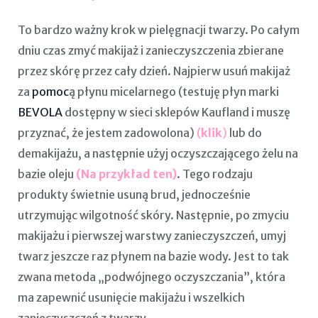
To bardzo ważny krok w pielęgnacji twarzy. Po całym
dniu czas zmyć makijaż i zanieczyszczenia zbierane
przez skórę przez cały dzień. Najpierw usuń makijaż
za
pomoc
ą płynu micelarnego (testuję płyn marki
BEVOLA
dostępny w sieci sklepów Kaufland i muszę
przyznać, że jestem zadowolona)
(
klik
)
lub do
demakijażu, a następnie użyj
oczyszczającego żelu na
bazie oleju
(Na przykład ten)
. Tego rodzaju
produkty świetnie usuną brud, jednocześnie
utrzymując wilgotność skóry. Następnie, po zmyciu
makijażu i pierwszej warstwy zanieczyszczeń, umyj
twarz jeszcze raz płynem na bazie wody. Jest to tak
zwana metoda „podwójnego oczyszczania”, która
ma zapewnić usunięcie makijażu i wszelkich