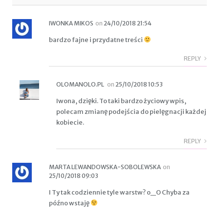
IWONKA MIKOS
on
24/10/2018 21:54
bardzo fajne i przydatne treści
REPLY
OLOMANOLO.PL
on
25/10/2018 10:53
Iwona, dzięki. To taki bardzo życiowy wpis,
polecam zmianę podejścia do pielęgnacji każdej
kobiecie.
REPLY
MARTA LEWANDOWSKA-SOBOLEWSKA
on
25/10/2018 09:03
I Ty tak codziennie tyle warstw? o_O Chyba za
późno wstaję