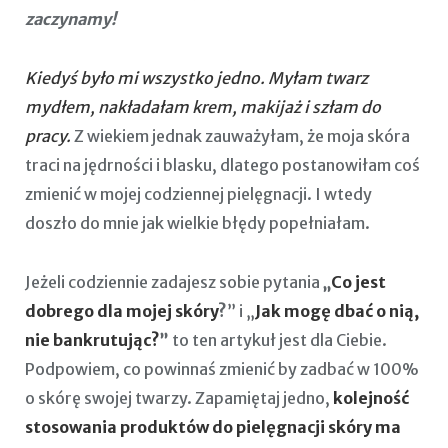
zaczynamy!
Kiedyś było mi wszystko jedno. Myłam twarz
mydłem, nakładałam krem, makijaż i szłam do
pracy.
Z wiekiem jednak zauważyłam, że moja skóra
traci na jędrności i blasku, dlatego postanowiłam coś
zmienić w mojej codziennej pielęgnacji. I wtedy
doszło do mnie jak wielkie błędy popełniałam.
Jeżeli codziennie zadajesz sobie pytania
„
Co jest
dobrego dla mojej skóry
?
” i „
J
ak mogę dbać o nią,
nie bankrutując?
”
to ten artykuł jest dla Ciebie.
Podpowiem, co powinnaś zmienić by zadbać w 100%
o skórę swojej twarzy. Zapamiętaj jedno,
kolejność
stosowania produktów do pielęgnacji skóry ma