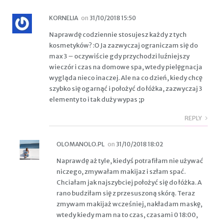
KORNELIA
on
31/10/2018 15:50
Naprawdę codziennie stosujesz każdy z tych
kosmetyków? :O Ja zazwyczaj ograniczam się do
max 3 – oczywiście gdy przychodzi luźniejszy
wieczór i czas na domowe spa, wtedy pielęgnacja
wygląda nieco inaczej. Ale na co dzień, kiedy chcę
szybko się ogarnąć i położyć do łóżka, zazwyczaj 3
elementy to i tak duży wypas ;p
REPLY
OLOMANOLO.PL
on
31/10/2018 18:02
Naprawdę aż tyle, kiedyś potrafiłam nie używać
niczego, zmywałam makijaz i szłam spać.
Chciałam jak najszybciej położyć się do łóżka. A
rano budziłam się z przesuszoną skórą. Teraz
zmywam makijaż wcześniej, nakładam maskę,
wtedy kiedy mam na to czas, czasami 0 18:00,