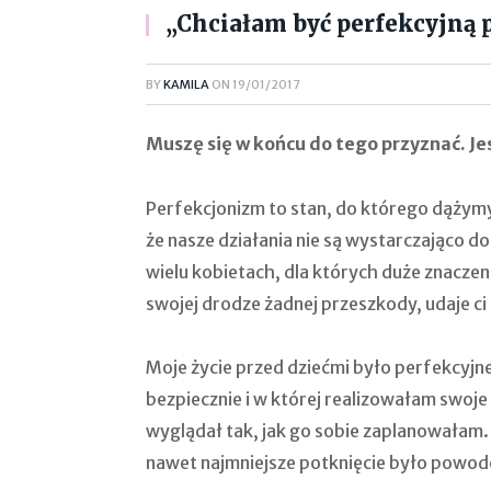
„Chciałam być perfekcyjną p
BY
KAMILA
ON
19/01/2017
Muszę się w końcu do tego przyznać. Je
Perfekcjonizm to stan, do którego dążymy 
że nasze działania nie są wystarczająco d
wielu kobietach, dla których duże znaczenie
swojej drodze żadnej przeszkody, udaje ci
Moje życie przed dziećmi było perfekcyjn
bezpiecznie i w której realizowałam swoje
wyglądał tak, jak go sobie zaplanowałam.
nawet najmniejsze potknięcie było powodem