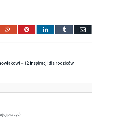
ebook
Google+
Pinterest
LinkedIn
Tumblr
Email
mowlakowi – 12 inspiracji dla rodziców
ej pracy :)