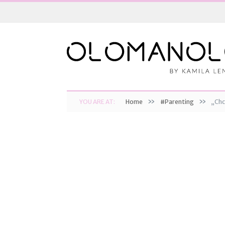
»
»
YOU ARE AT:
Home
#Parenting
„Chc