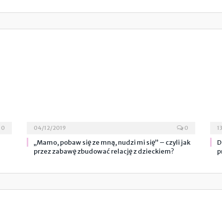
0
04/12/2019
0
1
„Mamo, pobaw się ze mną, nudzi mi się” – czyli jak
D
przez zabawę zbudować relację z dzieckiem?
p