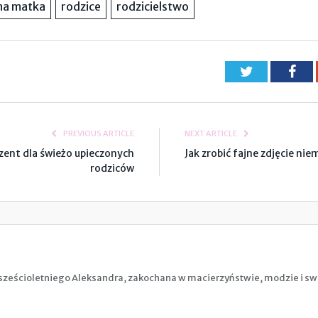
na matka
rodzice
rodzicielstwo
Twitter
Fac
PREVIOUS ARTICLE
NEXT ARTICLE
ent dla świeżo upieczonych
Jak zrobić fajne zdjęcie nie
rodziców
ześcioletniego Aleksandra, zakochana w macierzyństwie, modzie i swoj