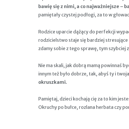
bawię się z nimi, a co najważniejsze – b
pamiętały czystej podłogi, za to w głow
Rodzice uparcie dążący do perfekcji wypada
rodzicielstwo staje się bardziej stresując
zdamy sobie z tego sprawę, tym szybciej 
Nie ma skali, jak dobrą mamą powinnaś być
innym też było dobrze, tak, abyś ty i twoj
okruszkami.
Pamiętaj, dzieci kochają cię za to kim jes
Okruchy po bułce, rozlana herbata czy p