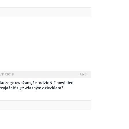
3/11/2019
0
laczego uważam, że rodzic NIE powinien
rzyjaźnić się z własnym dzieckiem?