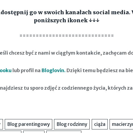
, udostępnij go w swoich kanałach social media. 
poniższych ikonek
↓↓↓
=============================
Jeśli chcesz być z nami w ciągłym kontakcie, zachęcam do
booku
lub profil na
Bloglovin.
Dzięki temu będziesz na bie
najdziesz tu sporo zdjęć z codziennego życia, których za
y
Blog parentingowy
Blog rodzinny
ciąża
macierzy