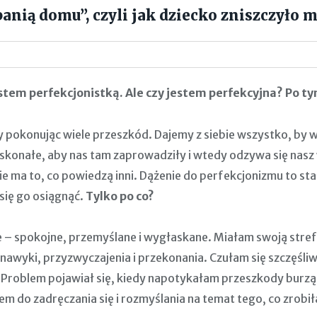
anią domu”, czyli jak dziecko zniszczyło 
stem perfekcjonistką. Ale czy jestem perfekcyjna? Po t
pokonując wiele przeszkód. Dajemy z siebie wszystko, by we
oskonałe, aby nas tam zaprowadziły i wtedy odzywa się nasz
 ma to, co powiedzą inni. Dążenie do perfekcjonizmu to stała 
 się go osiągnąć.
Tylko po co?
e – spokojne, przemyślane i wygłaskane. Miałam swoją stref
 nawyki, przyzwyczajenia i przekonania. Czułam się szczęśli
 Problem pojawiał się, kiedy napotykałam przeszkody burząc
 do zadręczania się i rozmyślania na temat tego, co zrobił