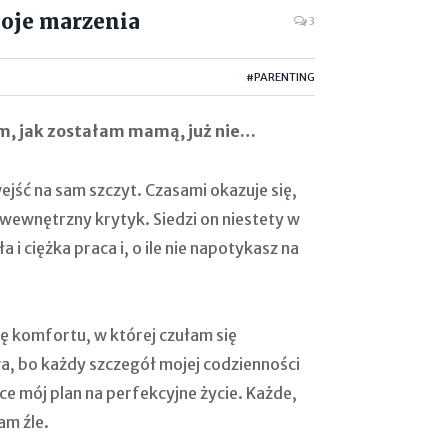
moje marzenia
3
#PARENTING
ym, jak zostałam mamą, już nie…
jść na sam szczyt. Czasami okazuje się,
 wewnętrzny krytyk. Siedzi on niestety w
i ciężka praca i, o ile nie napotykasz na
ę komfortu, w której czułam się
wa, bo każdy szczegół mojej codzienności
e mój plan na perfekcyjne życie. Każde,
am źle.