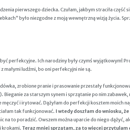
dzenia pierwszego dziecka. Czułam, jakbym straciła część s
ebkach” było niezgodne z moją wewnętrzną wizją życia. Sprze
o być perfekcyjne. Ich narodziny były czymś wyjątkowym! Pro
 z małymi ludźmi, bo oni perfekcyjni nie są.
odówka, zrobione pranie i prasowanie przestały funkcjonować
). Bieganie za starszym synem i sprzątanie po nim zabawek,
e męczyć i irytować. Dążyłam do perfekcji kosztem moich n
hciałam tak funkcjonować.
I wtedy doszłam do wniosku, że 
c na to poradzić. Owszem można uparcie do niego dążyć, a
 krokami.
Teraz mniej sprzątam, za to więcej przytulam d