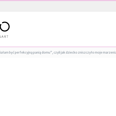
iałam być perfekcyjną panią domu”, czyli jak dziecko zniszczyło moje marzeni