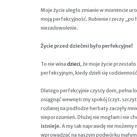
Moje życie uległo zmianie w momencie uro
moją perfekcyjność. Robienie rzeczy „po ł
niezadowolenie.
Życie przed dziećmi było perfekcyjne!
To nie wina
dzieci
, że moje życie przestał
perfekcyjnym, kiedy dzieli się codzienność
Dlatego perfekcyjnie czysty dom, pełna l
osiągnąć wewnętrzny spokój (czyt. szczyt
rozlanej na podłodze herbaty zaczęły mni
nieporozumień. Dłużej nie mogłam i nie c
istnieje.
A my tak naprawdę nie możemy ni
wprowadzać na naszym podwórku małymi