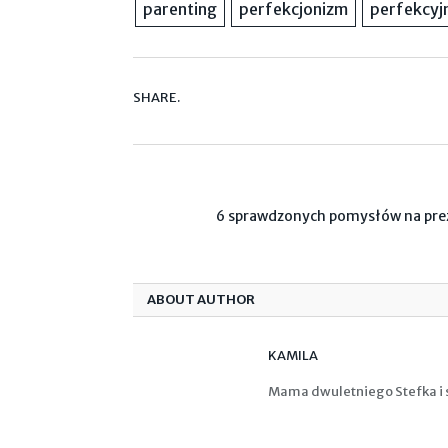
parenting
perfekcjonizm
perfekcyj
SHARE.
6 sprawdzonych pomysłów na prez
ABOUT AUTHOR
KAMILA
Mama dwuletniego Stefka i s