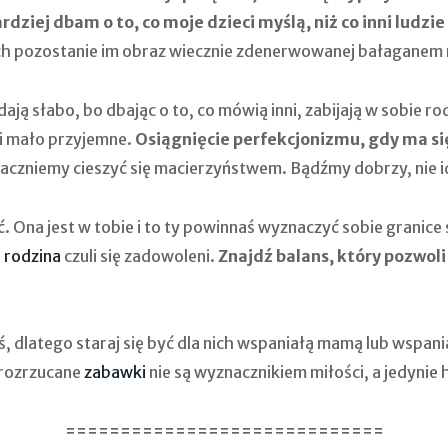
ardziej dbam o to, co moje dzieci myślą, niż co inni ludzi
ach pozostanie im obraz wiecznie zdenerwowanej bałaganem
ją słabo, bo dbając o to, co mówią inni, zabijają w sobie rod
e i mało przyjemne.
Osiągnięcie perfekcjonizmu, gdy ma się
zaczniemy cieszyć się macierzyństwem. Bądźmy dobrzy, nie id
. Ona jest w tobie i to ty powinnaś wyznaczyć sobie granic
a
rodzina
czuli się zadowoleni.
Znajdź balans, który pozwoli 
teś, dlatego staraj się być dla nich wspaniałą mamą lub wspani
orozrzucane
zabawki
nie są wyznacznikiem miłości, a jedynie
=============================